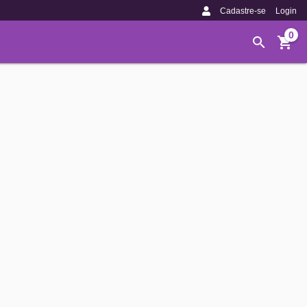
Cadastre-se
Login
0