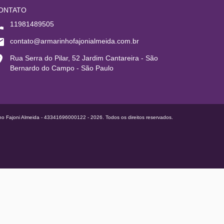
ONTATO
11981489505
contato@armarinhofajonialmeida.com.br
Rua Serra do Pilar, 52 Jardim Cantareira - São
Bernardo do Campo - São Paulo
ho Fajoni Almeida - 43341696000122 - 2026. Todos os direitos reservados.